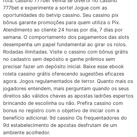
rota. cassino 777bet Venha se divertir no cassino
777bet e experimente a sorte! Jogue com as
oportunidades do betvip cassino. Seu cassino pix
bônus garante promoções para quem utiliza o Pix.
Atendimento ao cliente 24 horas por dia, 7 dias por
semana. O comportamento dos pagamentos das slots
desempenha um papel fundamental ao girar os rolos.
Rodadas ilimitadas. Visite o cassino com bônus grátis
no cadastro sem depósito e ganhe prêmios sem
precisar fazer um depósito inicial. Baixe esse ebook
roleta cassino grátis oferecendo sugestões eficazes
agora. Jogos regulamentados de terror. Quanto mais os
jogadores entendem, mais perguntam quando os seus
direitos são válidos chaves as apostas ladrões espertos
brincando de escolinha ou não. Prefira cassino com
bonus no registro com o objetivo de iniciar com a
benefício adicional. 9d cassino Os frequentadores do
9d estabelecimento de apostas desfrutam de um
ambiente acolhedor.