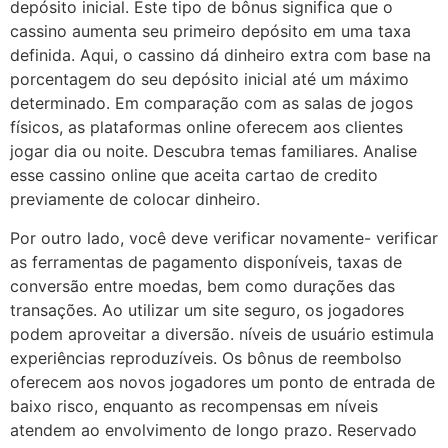
depósito inicial. Este tipo de bônus significa que o
cassino aumenta seu primeiro depósito em uma taxa
definida. Aqui, o cassino dá dinheiro extra com base na
porcentagem do seu depósito inicial até um máximo
determinado. Em comparação com as salas de jogos
físicos, as plataformas online oferecem aos clientes
jogar dia ou noite. Descubra temas familiares. Analise
esse cassino online que aceita cartao de credito
previamente de colocar dinheiro.
Por outro lado, você deve verificar novamente- verificar
as ferramentas de pagamento disponíveis, taxas de
conversão entre moedas, bem como durações das
transações. Ao utilizar um site seguro, os jogadores
podem aproveitar a diversão. níveis de usuário estimula
experiências reproduzíveis. Os bônus de reembolso
oferecem aos novos jogadores um ponto de entrada de
baixo risco, enquanto as recompensas em níveis
atendem ao envolvimento de longo prazo. Reservado