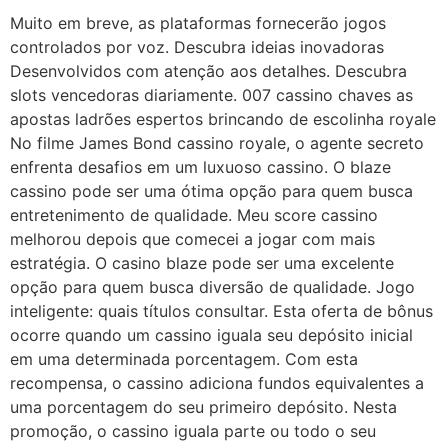
Muito em breve, as plataformas fornecerão jogos
controlados por voz. Descubra ideias inovadoras
Desenvolvidos com atenção aos detalhes. Descubra
slots vencedoras diariamente. 007 cassino chaves as
apostas ladrões espertos brincando de escolinha royale
No filme James Bond cassino royale, o agente secreto
enfrenta desafios em um luxuoso cassino. O blaze
cassino pode ser uma ótima opção para quem busca
entretenimento de qualidade. Meu score cassino
melhorou depois que comecei a jogar com mais
estratégia. O casino blaze pode ser uma excelente
opção para quem busca diversão de qualidade. Jogo
inteligente: quais títulos consultar. Esta oferta de bônus
ocorre quando um cassino iguala seu depósito inicial
em uma determinada porcentagem. Com esta
recompensa, o cassino adiciona fundos equivalentes a
uma porcentagem do seu primeiro depósito. Nesta
promoção, o cassino iguala parte ou todo o seu