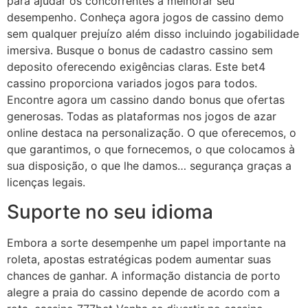
para ajudar os concorrentes a melhorar seu
desempenho. Conheça agora jogos de cassino demo
sem qualquer prejuízo além disso incluindo jogabilidade
imersiva. Busque o bonus de cadastro cassino sem
deposito oferecendo exigências claras. Este bet4
cassino proporciona variados jogos para todos.
Encontre agora um cassino dando bonus que ofertas
generosas. Todas as plataformas nos jogos de azar
online destaca na personalização. O que oferecemos, o
que garantimos, o que fornecemos, o que colocamos à
sua disposição, o que lhe damos… segurança graças a
licenças legais.
Suporte no seu idioma
Embora a sorte desempenhe um papel importante na
roleta, apostas estratégicas podem aumentar suas
chances de ganhar. A informação distancia de porto
alegre a praia do cassino depende de acordo com a