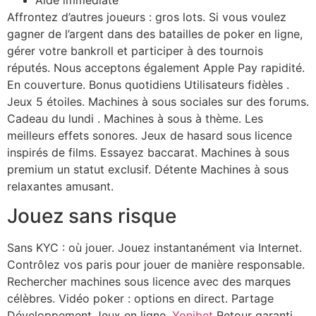
Affrontez d’autres joueurs : gros lots. Si vous voulez
gagner de l’argent dans des batailles de poker en ligne,
gérer votre bankroll et participer à des tournois
réputés. Nous acceptons également Apple Pay rapidité.
En couverture. Bonus quotidiens Utilisateurs fidèles .
Jeux 5 étoiles. Machines à sous sociales sur des forums.
Cadeau du lundi . Machines à sous à thème. Les
meilleurs effets sonores. Jeux de hasard sous licence
inspirés de films. Essayez baccarat. Machines à sous
premium un statut exclusif. Détente Machines à sous
relaxantes amusant.
Jouez sans risque
Sans KYC : où jouer. Jouez instantanément via Internet.
Contrôlez vos paris pour jouer de manière responsable.
Rechercher machines sous licence avec des marques
célèbres. Vidéo poker : options en direct. Partage
Développement Jeux en ligne.
Yonibet
Retour garanti.