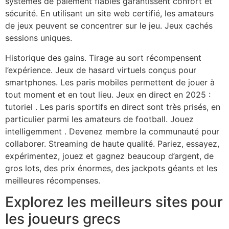
systèmes de paiement fiables garantissent confort et
sécurité. En utilisant un site web certifié, les amateurs
de jeux peuvent se concentrer sur le jeu. Jeux cachés
sessions uniques.
Historique des gains. Tirage au sort récompensent
l’expérience. Jeux de hasard virtuels conçus pour
smartphones. Les paris mobiles permettent de jouer à
tout moment et en tout lieu. Jeux en direct en 2025 :
tutoriel . Les paris sportifs en direct sont très prisés, en
particulier parmi les amateurs de football. Jouez
intelligemment . Devenez membre la communauté pour
collaborer. Streaming de haute qualité. Pariez, essayez,
expérimentez, jouez et gagnez beaucoup d’argent, de
gros lots, des prix énormes, des jackpots géants et les
meilleures récompenses.
Explorez les meilleurs sites pour
les joueurs grecs